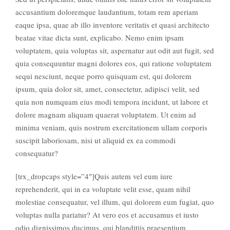
accusantium doloremque laudantium, totam rem aperiam
eaque ipsa, quae ab illo inventore veritatis et quasi architecto
beatae vitae dicta sunt, explicabo. Nemo enim ipsam
voluptatem, quia voluptas sit, aspernatur aut odit aut fugit, sed
quia consequuntur magni dolores eos, qui ratione voluptatem
sequi nesciunt, neque porro quisquam est, qui dolorem
ipsum, quia dolor sit, amet, consectetur, adipisci velit, sed
quia non numquam eius modi tempora incidunt, ut labore et
dolore magnam aliquam quaerat voluptatem. Ut enim ad
minima veniam, quis nostrum exercitationem ullam corporis
suscipit laboriosam, nisi ut aliquid ex ea commodi
consequatur?
[trx_dropcaps style=”4″]Quis autem vel eum iure
reprehenderit, qui in ea voluptate velit esse, quam nihil
molestiae consequatur, vel illum, qui dolorem eum fugiat, quo
voluptas nulla pariatur? At vero eos et accusamus et iusto
odio dignissimos ducimus, qui blanditiis praesentium