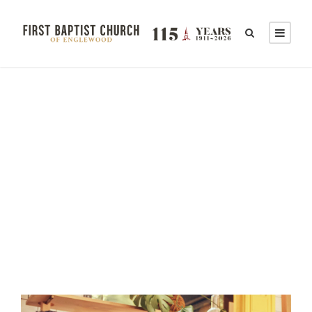
Our Conferences &
Events
ADMIN
GALLERY
EVENTS
,
PASTORS
0