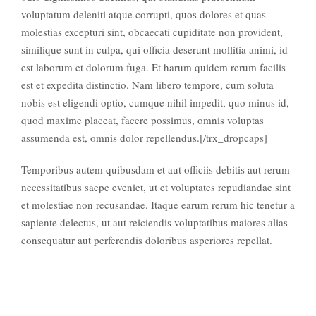
voluptatum deleniti atque corrupti, quos dolores et quas
molestias excepturi sint, obcaecati cupiditate non provident,
similique sunt in culpa, qui officia deserunt mollitia animi, id
est laborum et dolorum fuga. Et harum quidem rerum facilis
est et expedita distinctio. Nam libero tempore, cum soluta
nobis est eligendi optio, cumque nihil impedit, quo minus id,
quod maxime placeat, facere possimus, omnis voluptas
assumenda est, omnis dolor repellendus.[/trx_dropcaps]
Temporibus autem quibusdam et aut officiis debitis aut rerum
necessitatibus saepe eveniet, ut et voluptates repudiandae sint
et molestiae non recusandae. Itaque earum rerum hic tenetur a
sapiente delectus, ut aut reiciendis voluptatibus maiores alias
consequatur aut perferendis doloribus asperiores repellat.