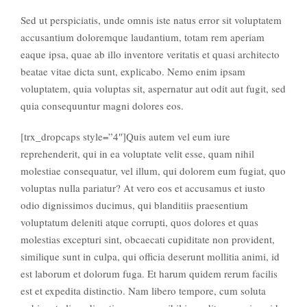
Sed ut perspiciatis, unde omnis iste natus error sit voluptatem
accusantium doloremque laudantium, totam rem aperiam
eaque ipsa, quae ab illo inventore veritatis et quasi architecto
beatae vitae dicta sunt, explicabo. Nemo enim ipsam
voluptatem, quia voluptas sit, aspernatur aut odit aut fugit, sed
quia consequuntur magni dolores eos.
[trx_dropcaps style=”4″]Quis autem vel eum iure
reprehenderit, qui in ea voluptate velit esse, quam nihil
molestiae consequatur, vel illum, qui dolorem eum fugiat, quo
voluptas nulla pariatur? At vero eos et accusamus et iusto
odio dignissimos ducimus, qui blanditiis praesentium
voluptatum deleniti atque corrupti, quos dolores et quas
molestias excepturi sint, obcaecati cupiditate non provident,
similique sunt in culpa, qui officia deserunt mollitia animi, id
est laborum et dolorum fuga. Et harum quidem rerum facilis
est et expedita distinctio. Nam libero tempore, cum soluta