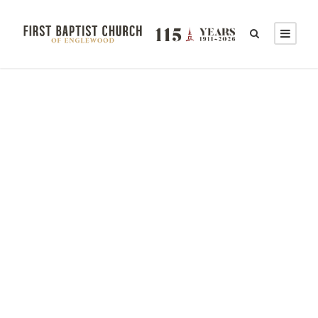
Anything is Possible
with God
ADMIN
NEWS
EVENTS
,
SERMONS
0