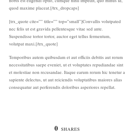
nobis est eligendi optio, cumque nihil impedit, quo minus id,
quod maxime placeat.[/trx_dropcaps]
[trx_quote cite=”” title=”” top=”small”]Convallis volutpated
nec felis ut est gravida pellentesque vitae sed ante.
Suspendisse tortor tortor, auctor eget tellus fermentum,
volutpat maxi.[/trx_quote]
Temporibus autem quibusdam et aut officiis debitis aut rerum
necessitatibus saepe eveniet, ut et voluptates repudiandae sint
et molestiae non recusandae. Itaque earum rerum hic tenetur a
sapiente delectus, ut aut reiciendis voluptatibus maiores alias
consequatur aut perferendis doloribus asperiores repellat.
0
SHARES